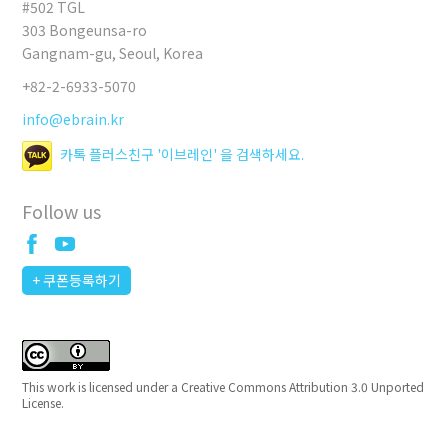
#502 TGL
303 Bongeunsa-ro
Gangnam-gu, Seoul, Korea
+82-2-6933-5070
info@ebrain.kr
카톡 플러스친구 '이브레인' 을 검색하세요.
Follow us
+ 쿠폰등록하기
This work is licensed under a
Creative Commons Attribution 3.0 Unported
License
.