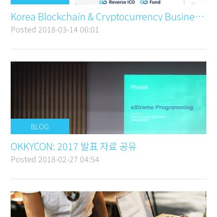
Korea Blockchain & Cryptocurrency Business Map
Posted
2018-03-14 06:01
BLOG
OKKYCON: 2017 발표 자료 공유
Posted
2018-02-27 04:54